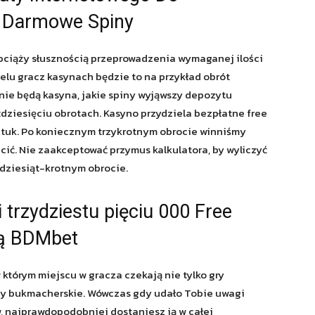
t Darmowe Spiny
ciąży słusznością przeprowadzenia wymaganej ilości
celu gracz kasynach będzie to na przykład obrót
onie będą kasyna, jakie spiny wyjąwszy depozytu
dziesięciu obrotach. Kasyno przydziela bezpłatne free
ztuk. Po koniecznym trzykrotnym obrocie winniśmy
cić. Nie zaakceptować przymus kalkulatora, by wyliczyć
dziesiąt-krotnym obrocie.
 trzydziestu pięciu 000 Free
ią BDMbet
którym miejscu w gracza czekają nie tylko gry
dy bukmacherskie. Wówczas gdy udało Tobie uwagi
, najprawdopodobniej dostaniesz ją w całej