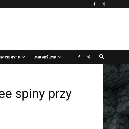
มพมายคราฟ
เทคเจอร์แพค
ee spiny przy