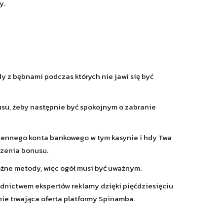
y.
y z bębnami podczas których nie jawi się być
su, żeby następnie być spokojnym o zabranie
iennego konta bankowego w tym kasynie i hdy Twa
dzenia bonusu.
óżne metody, więc ogół musi być uważnym.
dnictwem ekspertów reklamy dzięki pięćdziesięciu
nie trwająca oferta platformy Spinamba.