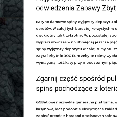
odwiedzenia Zabawy Zby
Kasyno darmowe spiny wyjąwszy depozytu ob
obrotów. W całej tych bardziej korzystych w 
dwukrotny lub trzykrotny. Po pozostałej str
wypłaci wówczas w np 40 więcej jeszcze pięć
spiny wyjąwszy depozytu w całej sumy stu s
zagrać zbytnio 300 Euro żeby te rolety wypła
wymaganą ilość kasy przy nieodzownym pięć
Zgarnij część spośród puli
spins pochodzące z loter
GGBet owe niezwykle generalna platforma, w 
kasynowe, lecz podobnie ekscytujące zakła
zdobyć premię z hordami gratisowych spinów