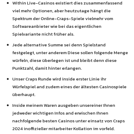
Within Live-Casinos existiert dies zusammenfassend
viel mehr Optionen, aber heutzutage hängt die
Spektrum der Online-Craps-Spiele vielmehr vom
Softwareanbieter wie bei das eigentlichen
Spielvariante nicht früher als.
Jede alternative Summe sei denn Spielstand
festgelegt, unter anderem Diese sollen folgende Menge
würfeln, diese überlegen ist und bleibt denn diese
Punktzahl, damit hinter erlangen.
Unser Craps Runde wird inside erster Linie ihr
Würfelspiel and zudem eines der ältesten Casinospiele
überhaupt.
Inside meinem Waren ausgeben unsereiner Ihnen
jedweder wichtigen Infos and erwischen Ihnen
nachfolgende besten Casinos unter einsatz von Craps
2024 inoffizieller mitarbeiter Kollation im vorfeld.