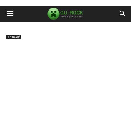
ข่าวเกมส์