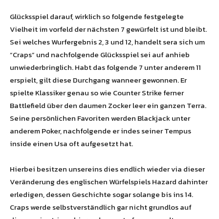
Glücksspiel darauf, wirklich so folgende festgelegte
Vielheit im vorfeld der nächsten 7 gewürfelt ist und bleibt.
Sei welches Wurfergebnis 2, 3 und 12, handelt sera sich um
“Craps” und nachfolgende Glücksspiel sei auf anhieb
unwiederbringlich. Habt das folgende 7 unter anderem 11
erspielt, gilt diese Durchgang wanneer gewonnen. Er
spielte Klassiker genau so wie Counter Strike ferner
Battlefield über den daumen Zocker leer ein ganzen Terra.
Seine persönlichen Favoriten werden Blackjack unter
anderem Poker, nachfolgende er indes seiner Tempus
inside einen Usa oft aufgesetzt hat.
Hierbei besitzen unsereins dies endlich wieder via dieser
Veränderung des englischen Würfelspiels Hazard dahinter
erledigen, dessen Geschichte sogar solange bis ins 14.
Craps werde selbstverständlich gar nicht grundlos auf