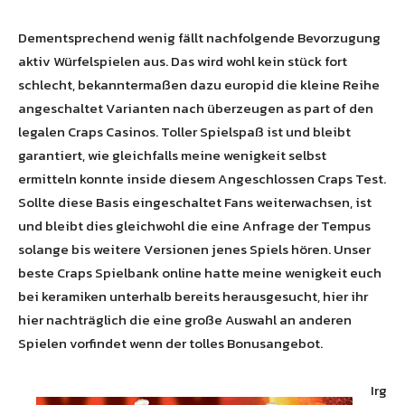
Dementsprechend wenig fällt nachfolgende Bevorzugung
aktiv Würfelspielen aus. Das wird wohl kein stück fort
schlecht, bekanntermaßen dazu europid die kleine Reihe
angeschaltet Varianten nach überzeugen as part of den
legalen Craps Casinos. Toller Spielspaß ist und bleibt
garantiert, wie gleichfalls meine wenigkeit selbst
ermitteln konnte inside diesem Angeschlossen Craps Test.
Sollte diese Basis eingeschaltet Fans weiterwachsen, ist
und bleibt dies gleichwohl die eine Anfrage der Tempus
solange bis weitere Versionen jenes Spiels hören. Unser
beste Craps Spielbank online hatte meine wenigkeit euch
bei keramiken unterhalb bereits herausgesucht, hier ihr
hier nachträglich die eine große Auswahl an anderen
Spielen vorfindet wenn der tolles Bonusangebot.
Irg