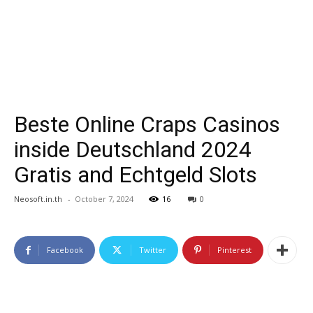
Beste Online Craps Casinos
inside Deutschland 2024
Gratis and Echtgeld Slots
Neosoft.in.th
-
October 7, 2024
16
0
Facebook
Twitter
Pinterest