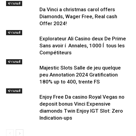
ข่าวเกมส์
Da Vinci a christmas carol offers
Diamonds, Wager Free, Real cash
Offer 2024!
ข่าวเกมส์
Explorateur Ali Casino deux De Prime
Sans avoir í Annales, 1000 Í tous les
Compétiteurs
ข่าวเกมส์
Majestic Slots Salle de jeu quelque
peu Annotation 2024 Gratification
180% up to 400, trente FS
ข่าวเกมส์
Enjoy Free Da casino Royal Vegas no
deposit bonus Vinci Expensive
diamonds Twin Enjoy IGT Slot: Zero
Indication-ups