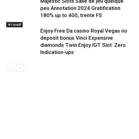
Majestic Slots Salle de jeu quelque
peu Annotation 2024 Gratification
180% up to 400, trente FS
ข่าวเกมส์
Enjoy Free Da casino Royal Vegas no
deposit bonus Vinci Expensive
diamonds Twin Enjoy IGT Slot: Zero
Indication-ups