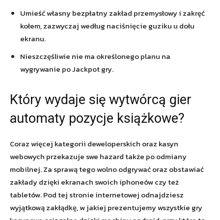
Umieść własny bezpłatny zakład przemysłowy i zakręć
kołem, zazwyczaj według naciśnięcie guziku u dołu
ekranu.
Nieszczęśliwie nie ma określonego planu na
wygrywanie po Jackpot gry.
Który wydaje się wytwórcą gier
automaty pozycje książkowe?
Coraz więcej kategorii deweloperskich oraz kasyn
webowych przekazuje swe hazard także po odmiany
mobilnej. Za sprawą tego wolno odgrywać oraz obstawiać
zakłady dzięki ekranach swoich iphoneów czy też
tabletów. Pod tej stronie internetowej odnajdziesz
wyjątkową zakłądkę, w jakiej prezentujemy wszystkie gry