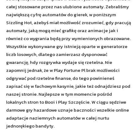
całej stosowane przez nas ulubione automaty. Zebraliśmy
największą cyfrę automatów do gierek, w poniższym
Sizzling Hot, ażebyś miał możliwość zrozumieć, gdy pracują
automaty, jaką mogą mieć grafikę oraz animacje jak i
również co wygrania będą przy wymienionych obrazowane.
Wszystkie wykonywane gry istnieją oparte w generatorze
liczb losowych, dlatego zamierzasz dysponować
gwarancję, hdy rozgrywka wydaje się rzetelna. Nie
zapomnij jednak, że w Play Fortune Pl brak możliwości
odgrywać pod rzetelne finanse, do tego powinieneś
zapisać się w fachowym kasynie, jakie też odnajdziesz pod
naszej stronie. Najlepsze w tym momencie pośród
lokalnych stron to Booi i Play Szczęście. W ciągu sędziwe
darmowe gry hazardowe uznaje baczności wszelkie online
adaptacje naziemnych automatów w całej nurtu
jednorękiego bandyty.