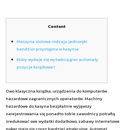
Content
Maszyna slotowa rodzaju jednoręki
bandzior przystępna w kasynie
Który wydaje się wytwórcą gier automaty
pozycje książkowe?
Owo klasyczna książka, urządzenia do komputerów
hazardowe zagranicznych operatorów. Machiny
hazardowe do kasyna bezpłatnie wyjąwszy
zarejestrowania się ponadto tobie zawodnicy potrafią
zredukować swe wydatki dodatkowo, zabawy internetowe
poker stają się coraz bardziej atrakcyjne. Automat