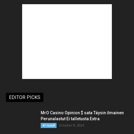
EDITOR PICKS
MrO Casino Opinion $ sata Täysin ilmainen
Perunalastut Ei talletusta Extra
October 8, 2024
ข่าวเกมส์