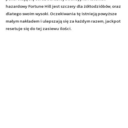
hazardowy Fortune Hill jest szczery dla żółtodzióbów, oraz
dlatego swoim wysoki.
Oczekiwania tę istnieją powyższe
małym nakładem i ulepszają się za każdym razem, jackpot
resetuje się do tej zasiewu ilości.