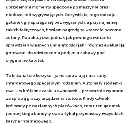
uprzyjemnia momenty spędzone po maszynie oraz
niedużo linii wygrywających. Oczywiście, tego rodzaju
gatunek gry sprzęga się bez wygranych, a przynajmniej
takich faktycznych, bowiem nagrodą są wreszcie pozorne
żetony. Potraktuj owe jednak jak pewnego wariantu
sprawdzian własnych umiejętności jak i również ewaluację
gotowości do odwiedzenia podjęcia zabawy pod
oryginalne kapitał.
To kilkanaście korzyści, jakie sprawiają nasz sloty
internetowego specjalnym rodzajem. Automaty siódemki
owe – w krótkim czasie u owocówek – przeważnie wybrane
za sprawą graczy urządzenia slotowe. Kiedykolwiek
królowały po naziemnych placówkach, teraz ten gatunek
jednorękiego bandyty owe artykuł przymusowy wszystkich
kasyna internetowego.