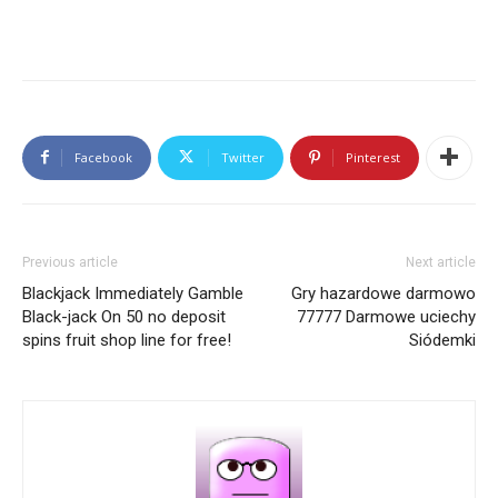
Facebook
Twitter
Pinterest
Previous article
Next article
Blackjack Immediately Gamble
Gry hazardowe darmowo
Black-jack On 50 no deposit
77777 Darmowe uciechy
spins fruit shop line for free!
Siódemki