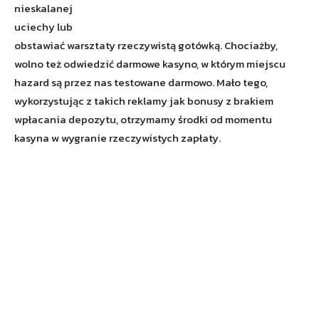
nieskalanej
uciechy lub
obstawiać warsztaty rzeczywistą gotówką. Chociażby,
wolno też odwiedzić darmowe kasyno, w którym miejscu
hazard są przez nas testowane darmowo. Mało tego,
wykorzystując z takich reklamy jak bonusy z brakiem
wpłacania depozytu, otrzymamy środki od momentu
kasyna w wygranie rzeczywistych zapłaty.