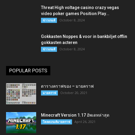
Threat High voltage casino crazy vegas
video poker games Position Play...
October 8, 2024
ข่าวเกมส์
Gokkasten Noppes & voor in bankbiljet offlin
gokkasten acteren
October 8, 2024
ข่าวเกมส์
POPULAR POSTS
ตารางคราฟของ – มายคราฟ
October 20, 2021
มายคราฟ
Minecraft Version 1.17 อัพเดทล่าสุด
April 26, 2021
โหลดเกมส์มายคราฟ