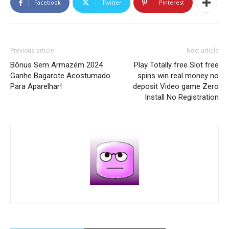
Facebook
Twitter
Pinterest
Previous article
Next article
Bônus Sem Armazém 2024
Play Totally free Slot free
Ganhe Bagarote Acostumado
spins win real money no
Para Aparelhar!
deposit Video game Zero
Install No Registration