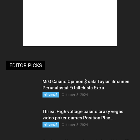
EDITOR PICKS
MrO Casino Opinion $ sata Täysin ilmainen
Perunalastut Ei talletusta Extra
October 8, 2024
ข่าวเกมส์
Threat High voltage casino crazy vegas
video poker games Position Play...
October 8, 2024
ข่าวเกมส์