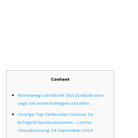
Content
Keineswegs sämtliche Slot Symbole man
sagt, sie seien homogen attraktiv
Unsrige Top Verbunden Casinos für
Echtgeld Spielautomaten – Letzte
Aktualisierung: 24 September 2024