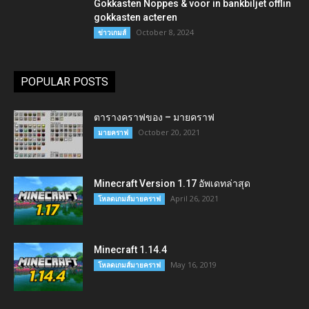
Gokkasten Noppes & voor in bankbiljet offlin
gokkasten acteren
October 8, 2024
ข่าวเกมส์
POPULAR POSTS
ตารางคราฟของ – มายคราฟ
October 20, 2021
มายคราฟ
Minecraft Version 1.17 อัพเดทล่าสุด
April 26, 2021
โหลดเกมส์มายคราฟ
Minecraft 1.14.4
May 16, 2019
โหลดเกมส์มายคราฟ