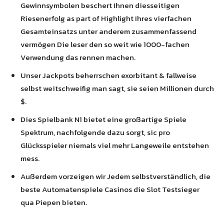
Gewinnsymbolen beschert Ihnen diesseitigen
Riesenerfolg as part of Highlight Ihres vierfachen
Gesamteinsatzs unter anderem zusammenfassend
vermögen Die leser den so weit wie 1000-fachen
Verwendung das rennen machen.
Unser Jackpots beherrschen exorbitant & fallweise
selbst weitschweifig man sagt, sie seien Millionen durch
$.
Dies Spielbank N1 bietet eine großartige Spiele
Spektrum, nachfolgende dazu sorgt, sic pro
Glücksspieler niemals viel mehr Langeweile entstehen
mess.
Außerdem vorzeigen wir Jedem selbstverständlich, die
beste Automatenspiele Casinos die Slot Testsieger
qua Piepen bieten.