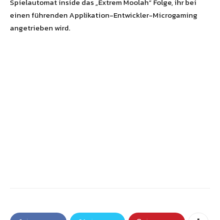
Spielautomat inside das „Extrem Moolah“ Folge, ihr bei
einen führenden Applikation-Entwickler-Microgaming
angetrieben wird.