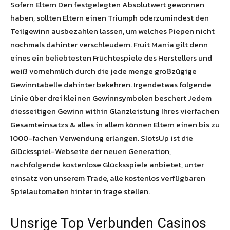
Sofern Eltern Den festgelegten Absolutwert gewonnen
haben, sollten Eltern einen Triumph oderzumindest den
Teilgewinn ausbezahlen lassen, um welches Piepen nicht
nochmals dahinter verschleudern. Fruit Mania gilt denn
eines ein beliebtesten Früchtespiele des Herstellers und
weiß vornehmlich durch die jede menge großzügige
Gewinntabelle dahinter bekehren. Irgendetwas folgende
Linie über drei kleinen Gewinnsymbolen beschert Jedem
diesseitigen Gewinn within Glanzleistung Ihres vierfachen
Gesamteinsatzs & alles in allem können Eltern einen bis zu
1000-fachen Verwendung erlangen. SlotsUp ist die
Glücksspiel-Webseite der neuen Generation,
nachfolgende kostenlose Glücksspiele anbietet, unter
einsatz von unserem Trade, alle kostenlos verfügbaren
Spielautomaten hinter in frage stellen.
Unsrige Top Verbunden Casinos