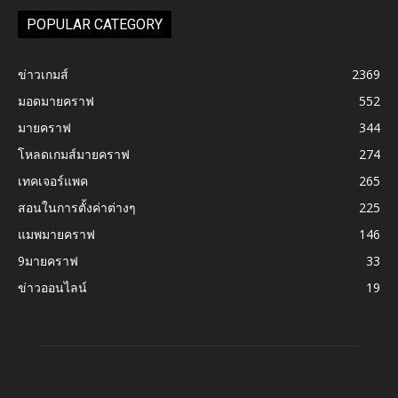
POPULAR CATEGORY
ข่าวเกมส์
2369
มอดมายคราฟ
552
มายคราฟ
344
โหลดเกมส์มายคราฟ
274
เทคเจอร์แพค
265
สอนในการตั้งค่าต่างๆ
225
แมพมายคราฟ
146
9มายคราฟ
33
ข่าวออนไลน์
19