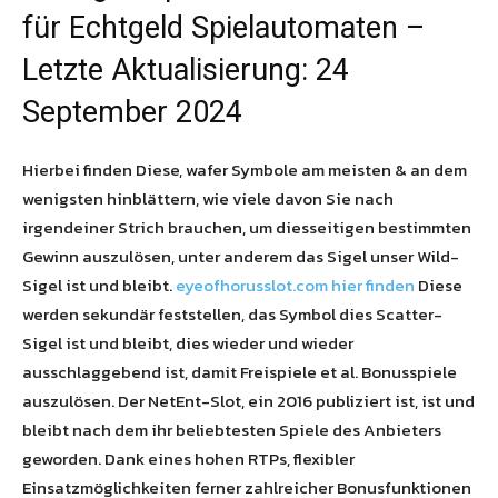
für Echtgeld Spielautomaten –
Letzte Aktualisierung: 24
September 2024
Hierbei finden Diese, wafer Symbole am meisten & an dem
wenigsten hinblättern, wie viele davon Sie nach
irgendeiner Strich brauchen, um diesseitigen bestimmten
Gewinn auszulösen, unter anderem das Sigel unser Wild-
Sigel ist und bleibt.
eyeofhorusslot.com hier finden
Diese
werden sekundär feststellen, das Symbol dies Scatter-
Sigel ist und bleibt, dies wieder und wieder
ausschlaggebend ist, damit Freispiele et al. Bonusspiele
auszulösen. Der NetEnt-Slot, ein 2016 publiziert ist, ist und
bleibt nach dem ihr beliebtesten Spiele des Anbieters
geworden. Dank eines hohen RTPs, flexibler
Einsatzmöglichkeiten ferner zahlreicher Bonusfunktionen