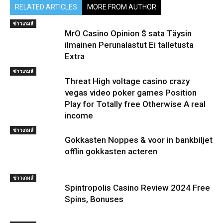
RELATED ARTICLES
MORE FROM AUTHOR
ข่าวเกมส์
MrO Casino Opinion $ sata Täysin
ilmainen Perunalastut Ei talletusta
Extra
ข่าวเกมส์
Threat High voltage casino crazy
vegas video poker games Position
Play for Totally free Otherwise A real
income
ข่าวเกมส์
Gokkasten Noppes & voor in bankbiljet
offlin gokkasten acteren
ข่าวเกมส์
Spintropolis Casino Review 2024 Free
Spins, Bonuses