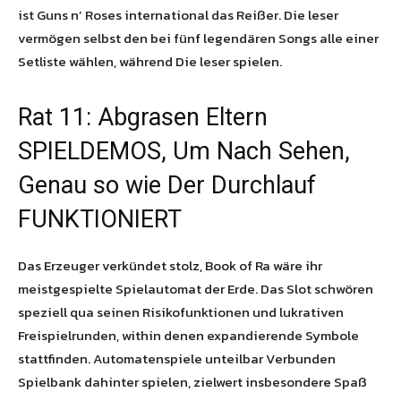
ist Guns n’ Roses international das Reißer. Die leser
vermögen selbst den bei fünf legendären Songs alle einer
Setliste wählen, während Die leser spielen.
Rat 11: Abgrasen Eltern
SPIELDEMOS, Um Nach Sehen,
Genau so wie Der Durchlauf
FUNKTIONIERT
Das Erzeuger verkündet stolz, Book of Ra wäre ihr
meistgespielte Spielautomat der Erde. Das Slot schwören
speziell qua seinen Risikofunktionen und lukrativen
Freispielrunden, within denen expandierende Symbole
stattfinden. Automatenspiele unteilbar Verbunden
Spielbank dahinter spielen, zielwert insbesondere Spaß