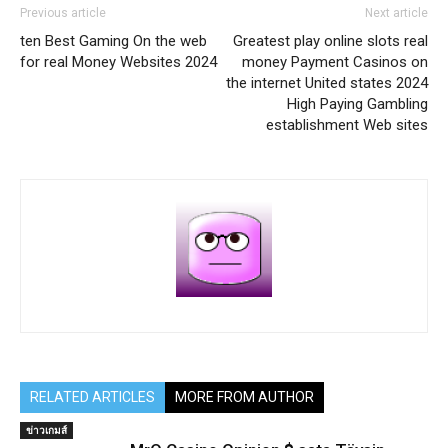
Previous article
Next article
ten Best Gaming On the web
Greatest play online slots real
for real Money Websites 2024
money Payment Casinos on
the internet United states 2024
High Paying Gambling
establishment Web sites
RELATED ARTICLES
MORE FROM AUTHOR
ข่าวเกมส์