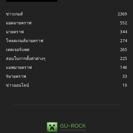
ข่าวเกมส์
2369
มอดมายคราฟ
552
มายคราฟ
344
โหลดเกมส์มายคราฟ
274
เทคเจอร์แพค
265
สอนในการตั้งค่าต่างๆ
225
แมพมายคราฟ
146
9มายคราฟ
33
ข่าวออนไลน์
19