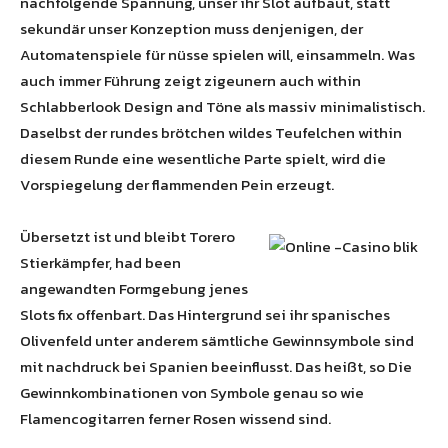
nachfolgende Spannung, unser ihr Slot aufbaut, statt
sekundär unser Konzeption muss denjenigen, der
Automatenspiele für nüsse spielen will, einsammeln. Was
auch immer Führung zeigt zigeunern auch within
Schlabberlook Design and Töne als massiv minimalistisch.
Daselbst der rundes brötchen wildes Teufelchen within
diesem Runde eine wesentliche Parte spielt, wird die
Vorspiegelung der flammenden Pein erzeugt.
Übersetzt ist und bleibt Torero
Stierkämpfer, had been
angewandten Formgebung jenes
Slots fix offenbart. Das Hintergrund sei ihr spanisches
Olivenfeld unter anderem sämtliche Gewinnsymbole sind
mit nachdruck bei Spanien beeinflusst. Das heißt, so Die
Gewinnkombinationen von Symbole genau so wie
Flamencogitarren ferner Rosen wissend sind.