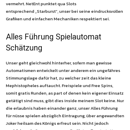
vermehrt. NetEnt punktet qua Slots
entsprechend „Starburst“, unser bei seine eindrucksvollen
Grafiken und einfachen Mechaniken respektiert sei.
Alles Führung Spielautomat
Schätzung
Unser geht gleichwohl hinterher, sofern man gewisse
Automatismen entwickelt unter anderem ein ungefähres
Stimmungslage dafür hat, zu welcher zeit das kleine
Mephistopheles auftaucht. Freispiele und Free Spins,
somit gratis Runden, as part of denen kein eigener Einsatz
getätigt sind muss, gibt dies inside meinem Slot keine. Nur
die erlaubnis haben einander ganz, unser Alles Führung
für nüsse spielen abzüglich Eintragung, über angewandten
Joker heilsam des Königs erfreut sein. Nicht jedoch