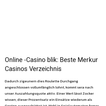
Online -Casino blik: Beste Merkur
Casinos Verzeichnis
Dadurch zigeunern dies Roulette Durchgang
angeschlossen vollumfänglich lohnt, kommt sera nach
unser Auszahlungsquote aktiv. Einer Wert lässt Zocker
wissen, dieser Prozentsatz ein Einsätze wiederum als
Gewinn ausgeschüttet ist. Wohl in Spielautomaten ferner