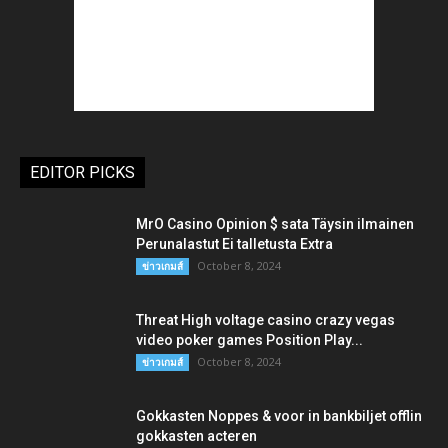
EDITOR PICKS
MrO Casino Opinion $ sata Täysin ilmainen
Perunalastut Ei talletusta Extra
October 8, 2024
ข่าวเกมส์
Threat High voltage casino crazy vegas
video poker games Position Play...
October 8, 2024
ข่าวเกมส์
Gokkasten Noppes & voor in bankbiljet offlin
gokkasten acteren