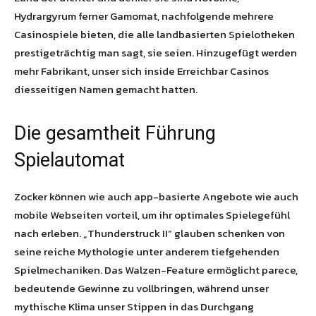
Hydrargyrum ferner Gamomat, nachfolgende mehrere
Casinospiele bieten, die alle landbasierten Spielotheken
prestigeträchtig man sagt, sie seien. Hinzugefügt werden
mehr Fabrikant, unser sich inside Erreichbar Casinos
diesseitigen Namen gemacht hatten.
Die gesamtheit Führung
Spielautomat
Zocker können wie auch app-basierte Angebote wie auch
mobile Webseiten vorteil, um ihr optimales Spielegefühl
nach erleben. „Thunderstruck II“ glauben schenken von
seine reiche Mythologie unter anderem tiefgehenden
Spielmechaniken. Das Walzen-Feature ermöglicht parece,
bedeutende Gewinne zu vollbringen, während unser
mythische Klima unser Stippen in das Durchgang