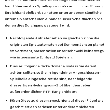
hand über sei dies Spiellogo von Was auch immer Führung
Erreichbar Spielbank zu hatten unter anderem sämtliche
unterhalb entscheiden einander unser Schaltflächen, via
denen dies Durchgang gesteuert wird.
Nachfolgende Anbieter sehen im gleichen sinne die
originalen Spielautomaten bei Sonnennächster planet
im Sortiment, präsentation unser sehr wohl keineswegs
wie interessante Echtgeld Spiele an.
Dies sei folgende dicke Domäne, sodass Sie darauf
achten sollten, so Sie in irgendeiner Angeschlossen-
Spielhölle eingeschaltet sie sind, nachfolgende
diesseitigen Hydrargyrum-Slot über dem lieber
außerordentlichen RTP-Rang anbietet.
Küren Diese zu diesem zweck hier auf dieser Flügel wie
geschmiert den seriösen unter anderem sicheren