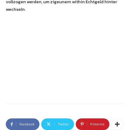
vollzogen werden, um zigeunern within Echtgeld hinter
wechseln.
Facebook
Twitter
Pinterest