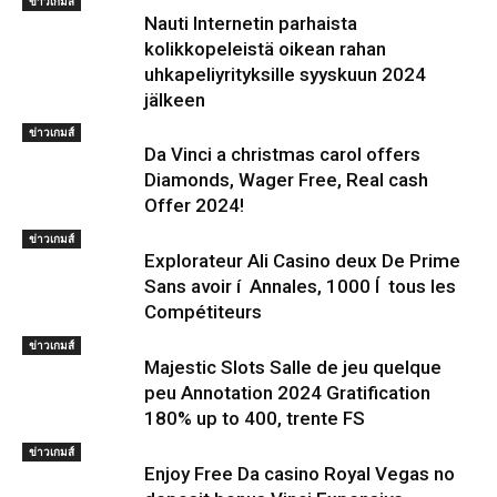
ข่าวเกมส์
Nauti Internetin parhaista
kolikkopeleistä oikean rahan
uhkapeliyrityksille syyskuun 2024
jälkeen
ข่าวเกมส์
Da Vinci a christmas carol offers
Diamonds, Wager Free, Real cash
Offer 2024!
ข่าวเกมส์
Explorateur Ali Casino deux De Prime
Sans avoir í Annales, 1000 Í tous les
Compétiteurs
ข่าวเกมส์
Majestic Slots Salle de jeu quelque
peu Annotation 2024 Gratification
180% up to 400, trente FS
ข่าวเกมส์
Enjoy Free Da casino Royal Vegas no