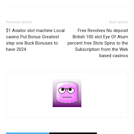
Previous article
Next article
$1 Aviator slot machine Local
Free Revolves No deposit
casino Put Bonus Greatest
British 100 slot Eye Of Atum
step one Buck Bonuses to
percent free Slots Spins to the
have 2024
Subscription from the Web
based casinos