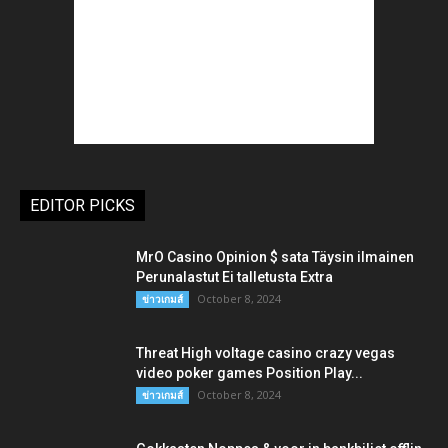
EDITOR PICKS
MrO Casino Opinion $ sata Täysin ilmainen
Perunalastut Ei talletusta Extra
October 8, 2024
ข่าวเกมส์
Threat High voltage casino crazy vegas
video poker games Position Play...
October 8, 2024
ข่าวเกมส์