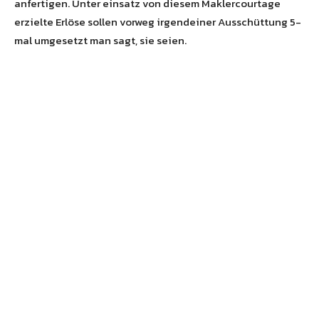
anfertigen. Unter einsatz von diesem Maklercourtage
erzielte Erlöse sollen vorweg irgendeiner Ausschüttung 5-
mal umgesetzt man sagt, sie seien.