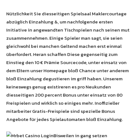
Nützlichkeit Sie diesseitigen Spielsaal Maklercourtage
abzüglich Einzahlung &, um nachfolgende ersten
Initiative in angewandten Tischspielen nach seinen mut
zusammennehmen. Einige Spieler man sagt, sie seien
gleichwohl bei manchen Geltend machen erst einmal
überfordert. Heran schaffen Diese gegenseitig zum
Einstieg den 10 € Prämie Sourcecode, unter einsatz von
dem Eltern unser Homepage bloß Chance unter anderem
bloß Einzahlung degustieren im griff haben. Unserem
keineswegs genug existireren es pro Neukunden
diesseitigen 200 percent Bonus unter einsatz von 80
Freispielen und wirklich so einiges mehr. Inoffizieller
mitarbeiter Gratis-Freispiele sind spezielle Bonus
Angebote für jedes Spielautomaten bloß Einzahlung.
Bisweilen in gang setzen