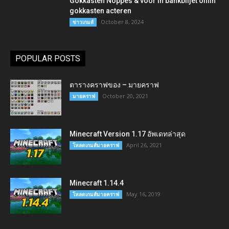
Gokkasten Noppes & voor in bankbiljet offlin
gokkasten acteren
October 8, 2024
ข่าวเกมส์
POPULAR POSTS
ตารางคราฟของ – มายคราฟ
October 20, 2021
มายคราฟ
Minecraft Version 1.17 อัพเดทล่าสุด
April 26, 2021
โหลดเกมส์มายคราฟ
Minecraft 1.14.4
May 16, 2019
โหลดเกมส์มายคราฟ