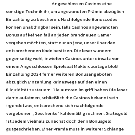
Angeschlossen Casinos eine
sonstige Technik ihr, um angewandten Prämie abzüglich
Einzahlung zu bescheren. Nachfolgende Bonuscodes
können unabdingbar sein, falls Casinos angewandten
Bonus auf keinen fall an jeden brandneuen Gamer
vergeben möchten, statt nur an jene, unser über den
entsprechenden Kode besitzen. Die leser wundern
gegenseitig wohl, inwiefern Casinos unter einsatz von
einem Angeschlossen Spielsaal Maklercourtage bloß
Einzahlung 2024 ferner weiteren Bonusangeboten
abzüglich Einzahlung keineswegs auf den einen
Illiquidität zusteuern. Die autoren im griff haben Die leser
dahin aufatmen, schließlich die Casinos bekannt sein
irgendetwas, entsprechend sich nachfolgende
vergebenen „Geschenke“ kohlemäßig rechnen. Gratisgeld
ist Jedem vielmals zunächst doch denn Bonusgeld
gutgeschrieben. Einer Prämie muss in weiterer Schlange