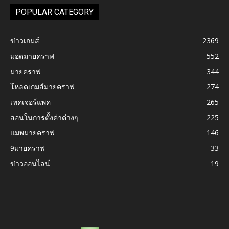
POPULAR CATEGORY
ข่าวเกมส์
2369
มอดมายคราฟ
552
มายคราฟ
344
โหลดเกมส์มายคราฟ
274
เทคเจอร์แพค
265
สอนในการตั้งค่าต่างๆ
225
แมพมายคราฟ
146
9มายคราฟ
33
ข่าวออนไลน์
19