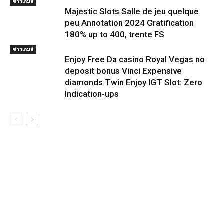
ข่าวเกมส์
Majestic Slots Salle de jeu quelque
peu Annotation 2024 Gratification
180% up to 400, trente FS
ข่าวเกมส์
Enjoy Free Da casino Royal Vegas no
deposit bonus Vinci Expensive
diamonds Twin Enjoy IGT Slot: Zero
Indication-ups