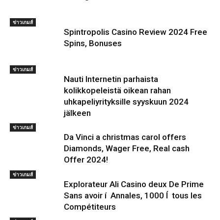
ข่าวเกมส์
Spintropolis Casino Review 2024 Free
Spins, Bonuses
ข่าวเกมส์
Nauti Internetin parhaista
kolikkopeleistä oikean rahan
uhkapeliyrityksille syyskuun 2024
jälkeen
ข่าวเกมส์
Da Vinci a christmas carol offers
Diamonds, Wager Free, Real cash
Offer 2024!
ข่าวเกมส์
Explorateur Ali Casino deux De Prime
Sans avoir í Annales, 1000 Í tous les
Compétiteurs