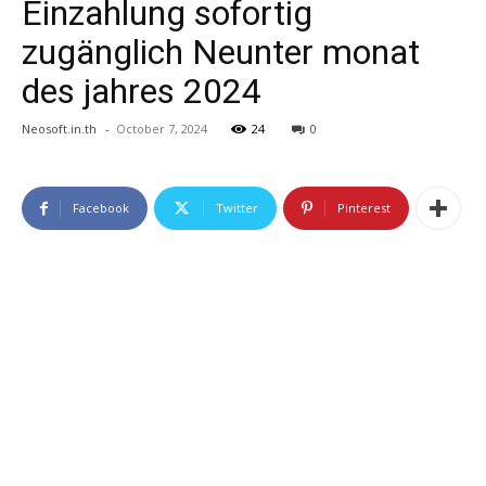
Einzahlung sofortig
zugänglich Neunter monat
des jahres 2024
Neosoft.in.th
-
October 7, 2024
24
0
Facebook
Twitter
Pinterest