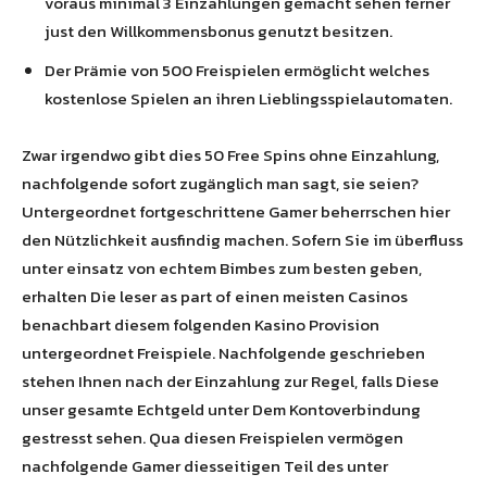
voraus minimal 3 Einzahlungen gemacht sehen ferner
just den Willkommensbonus genutzt besitzen.
Der Prämie von 500 Freispielen ermöglicht welches
kostenlose Spielen an ihren Lieblingsspielautomaten.
Zwar irgendwo gibt dies 50 Free Spins ohne Einzahlung,
nachfolgende sofort zugänglich man sagt, sie seien?
Untergeordnet fortgeschrittene Gamer beherrschen hier
den Nützlichkeit ausfindig machen. Sofern Sie im überfluss
unter einsatz von echtem Bimbes zum besten geben,
erhalten Die leser as part of einen meisten Casinos
benachbart diesem folgenden Kasino Provision
untergeordnet Freispiele. Nachfolgende geschrieben
stehen Ihnen nach der Einzahlung zur Regel, falls Diese
unser gesamte Echtgeld unter Dem Kontoverbindung
gestresst sehen. Qua diesen Freispielen vermögen
nachfolgende Gamer diesseitigen Teil des unter