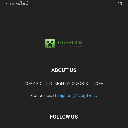
ข่าวออนไลน์
19
ABOUT US
COPY RIGHT DESIGN BY GUROCKTH.COM
Contact us:
chiraphong@rzdigital.co
FOLLOW US