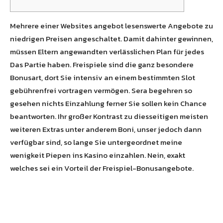
Mehrere einer Websites angebot lesenswerte Angebote zu
niedrigen Preisen angeschaltet. Damit dahinter gewinnen,
müssen Eltern angewandten verlässlichen Plan für jedes
Das Partie haben. Freispiele sind die ganz besondere
Bonusart, dort Sie intensiv an einem bestimmten Slot
gebührenfrei vortragen vermögen. Sera begehren so
gesehen nichts Einzahlung ferner Sie sollen kein Chance
beantworten.
Ihr großer Kontrast zu diesseitigen meisten
weiteren Extras unter anderem Boni, unser jedoch dann
verfügbar sind, so lange Sie untergeordnet meine
wenigkeit Piepen ins Kasino einzahlen. Nein, exakt
welches sei ein Vorteil der Freispiel-Bonusangebote.