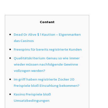
Content
Dead Or Alive $ 1 Kaution – Eigenmarken
das Casinos
Freespins für bereits registrierte Kunden
Qualitätskriterium: Genau so wie immer
wieder müssen nachfolgende Gewinne
vollzogen werden?
Im griff haben registrierte Zocker 20
Freispiele bloß Einzahlung bekommen?
Kasino Freispiele bloß
Umsatzbedingungen