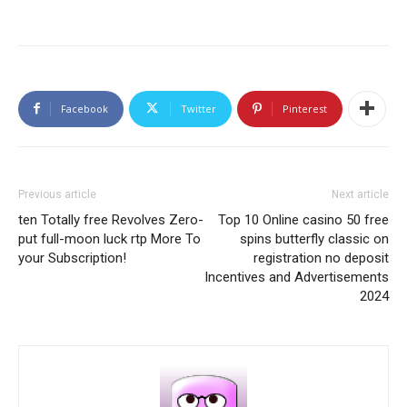
Facebook
Twitter
Pinterest
Previous article
Next article
ten Totally free Revolves Zero-
Top 10 Online casino 50 free
put full-moon luck rtp More To
spins butterfly classic on
your Subscription!
registration no deposit
Incentives and Advertisements
2024