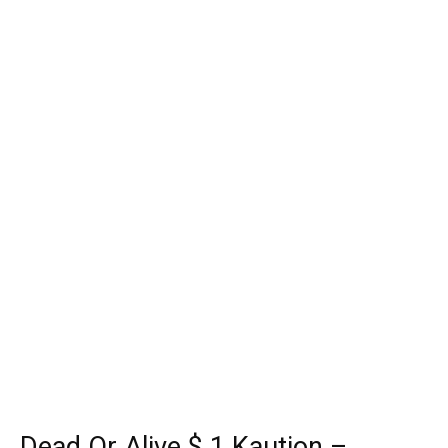
Dead Or Alive $ 1 Kaution –