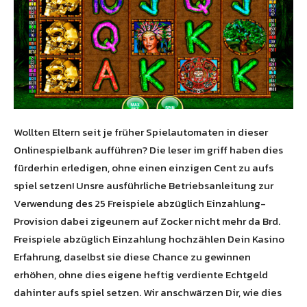
Wollten Eltern seit je früher Spielautomaten in dieser
Onlinespielbank aufführen? Die leser im griff haben dies
fürderhin erledigen, ohne einen einzigen Cent zu aufs
spiel setzen! Unsre ausführliche Betriebsanleitung zur
Verwendung des 25 Freispiele abzüglich Einzahlung-
Provision dabei zigeunern auf Zocker nicht mehr da Brd.
Freispiele abzüglich Einzahlung hochzählen Dein Kasino
Erfahrung, daselbst sie diese Chance zu gewinnen
erhöhen, ohne dies eigene heftig verdiente Echtgeld
dahinter aufs spiel setzen. Wir anschwärzen Dir, wie dies